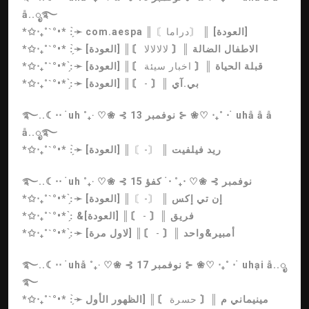
ẫ..ೃ࿐
║ [العودة]
〘دراما〙
║
com.aespa
*✩‧₊˚ˋ°•* :̗̀➛
الاطفال الضالة
║〘
لالالالا
〙║ [العودة]
*✩‧₊˚ˋ°•* :̗̀➛
قبلة الحياة
║〘
اخبار سيئة
〙║ [العودة]
*✩‧₊˚ˋ°•* :̗̀➛
بي.آي
║〘
-
〙║ [العودة]
*✩‧₊˚ˋ°•* :̗̀➛
࿐..☾⋅⋅ ࣪ uh ˚₊‧ ♡❀ ⊰ 13 نوفمبر ⊱ ❀♡ ‧₊˚ ⋅ ࣪ uhẫ ẫ ẫ
ẫ..ೃ࿐
ريد فيلفيت
║
〘-〙
║ [العودة]
*✩‧₊˚ˋ°•* :̗̀➛
࿐..☾⋅⋅ ࣪ uh ˚₊‧ ♡❀ ⊰ 15 نوفمبر ⊱ ❀♡ ‧₊˚ ⋅ ࣪ كفؤ
إن تي إكس
║
〘-〙
║ [العودة]
*✩‧₊˚ˋ°•* :̗̀➛
&فريق
║〘
-
〙║ [العودة]
*✩‧₊˚ˋ°•* :̗̀
أمبير&واحد
║〘
-
〙║ [لاول مرة]
*✩‧₊˚ˋ°•* :̗̀➛
࿐..☾⋅⋅ ࣪ uhẫ ˚₊‧ ♡❀ ⊰ 17 نوفمبر ⊱ ❀♡ ‧₊˚ ⋅ ࣪ uhại ẫ..ೃ
࿐
مينيماني م
║〘
حسرة
〙║ [الظهور الأول
*✩‧₊˚ˋ°•* :̗̀➛