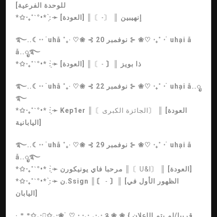
للوحدة الفرعية]
إنهيبين
║
〘-〙
║ [العودة]
*✩‧₊˚ˋ°•* :̗̀➛
࿐..☾⋅⋅ ࣪ uhẫ ˚₊‧ ♡❀ ⊰ 20 نوفمبر ⊱ ❀♡ ‧₊˚ ⋅ ࣪ uhại ẫ
ẫ..ೃ࿐
ذا بويز
║〘
-〙
║ [العودة]
*✩‧₊˚ˋ°•* :̗̀➛
࿐..☾⋅⋅ ࣪ uhẫ ˚₊‧ ♡❀ ⊰ 22 نوفمبر ⊱ ❀♡ ‧₊˚ ⋅ ࣪ uhại ẫ..ೃ
࿐
║ [العودة
〘الجائزة الكبرى〙
║
Kep1er
*✩‧₊˚ˋ°•* :̗̀➛
اليابانية]
࿐..☾⋅⋅ ࣪ uhẫ ˚₊‧ ♡❀ ⊰ 29 نوفمبر ⊱ ❀♡ ‧₊˚ ⋅ ࣪ uhại ẫ
ẫ..ೃ࿐
║ [العودة]
〘U&I〙
║
مرحبا فاي يونيكورن
*✩‧₊˚ˋ°•* :̗̀➛
〙║ [الظهور الأول في
-
║〘
ن.Ssign
*✩‧₊˚ˋ°•* :̗̀➛
اليابان]
قريبا/لم يتم الإعلان
· ͙*̩̩͙̩̩͙ ̩̩͙*̩̩̥͙✩₊‧❀̩̩̥͙✩₊‧❀ ࣪ ♡ ⋅ ⋅₊‧.₊‧₊‧ ༉ ❀ ❀ {