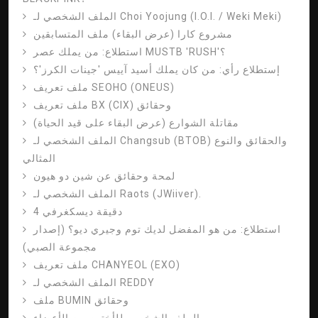
الملف الشخصي لـ Choi Yoojung (I.O.I. / Weki Meki)
مشروع كارا (عرض البقاء) ملف المتسابقين
استطلاع: من يملك عصر MUSTB 'RUSH'؟
إستطلاع رأي: من كان يملك أسيد آييس 'جينات الكرز'؟
ملف تعريف SEOHO (ONEUS)
ملف تعريف BX (CIX) وحقائق
مقاتلة الشوارع (عرض البقاء على قيد الحياة)
الملف الشخصي لـ Changsub (BTOB) والحقائق والنوع
المثالي
لمحة وحقائق عن شين دو هيون
الملف الشخصي لـ Raots (JWiiver).
4 دقيقة ديسكغرفي
استطلاع: من هو المفضل لديك توم وجيري ديو؟ (إصدار
مجموعة الصبي)
ملف تعريف CHANYEOL (EXO)
الملف الشخصي لـ REDDY
ملف BUMIN وحقائق
الملف الشخصي للأختين من الأعضاء