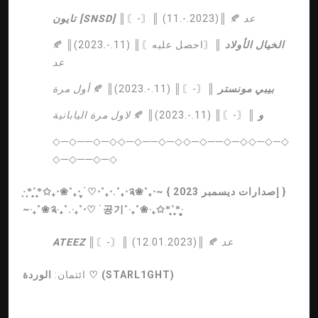
عد
║〘-〙║ (11.-.2023)║ 🍂
تايون [SNSD]
الخيال الأولاد
║〘احصل عليه〙║ (11.-.2023)║ 🍂
عد
بيبي مونستر
║〘-〙║ (11.-.2023)║ 🍂
أول مرة
و
║〘-〙║ (11.-.2023)║ 🍂
لاول مرة اليابانية
◇─◇──◇─◇◇─◇──◇─◇◇─◇──◇─◇◇─◇─◇
◇─◇──◇─◇
إصدارات ديسمبر 2023 }
·͙*̩̩͙˚̩̥̩̥*̩̩̥͙✩₊‧❀˚₊‧ִֶָ ࣪ ♡⋅˚₊‧.˚₊‧༉❀˚₊‧~ {
~‧₊˚❀༉‧₊˚.‧₊˚⋅♡ ࣪ 공기˚‧₊˚❀‧₊✩*̩̩̥͙˚̩̥̩̥*̩̩͙‧͙
عد
║〘-〙║ (12.01.2023)║ 🍂
ATEEZ
(STARL1GHT)
♡
ائتمان:
الوردة