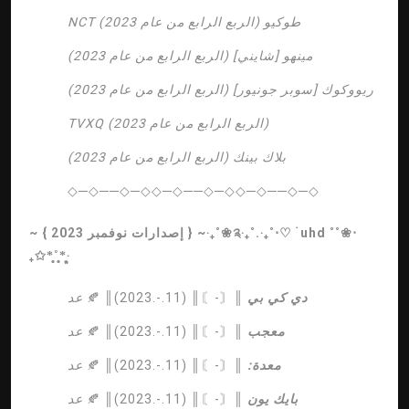
NCT طوكيو (الربع الرابع من عام 2023)
مينهو [شايني] (الربع الرابع من عام 2023)
ريووكوك [سوبر جونيور] (الربع الرابع من عام 2023)
TVXQ (الربع الرابع من عام 2023)
بلاك بينك (الربع الرابع من عام 2023)
◇─◇──◇─◇◇─◇──◇─◇◇─◇──◇─◇
~‧₊˚❀༉‧₊˚.‧₊˚⋅♡ ࣪ uhd ˚˚❀‧
إصدارات نوفمبر 2023 }
{
~
₊✩*̩̩̥͙˚̩̥̩̥*̩̩͙‧͙
دي كي بي
║〘-〙║ (11.-.2023)║ 🍂
عد
معجب
║〘-〙║ (11.-.2023)║ 🍂
عد
معدة:
║〘-〙║ (11.-.2023)║ 🍂
عد
بايك يون
║〘-〙║ (11.-.2023)║ 🍂
عد