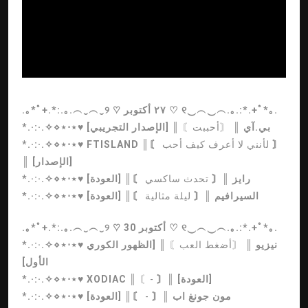
ad
.｡*ﾟ+.*:.｡.︵‿︵‿୨ ♡ ٢٧ أكتوبر ♡ ୧‿︵‿︵.｡.:*.+ﾟ*｡.
بي.آي
║
〘أحببت〙
║ [الإصدار التجريبي]
*.·:·.✧⋄⋆⋅⋆♥
〙
لأنني لا أعرف كيف أحب
║〘
FTISLAND
*.·:·.✧⋄⋆⋅⋆♥
║ [الإصدار]
رايز
║〘
تحدث ساكسي
〙║ [العودة]
*.·:·.✧⋄⋆⋅⋆♥
السيرافيم
║〘
ليلة مثالية
〙║ [العودة]
*.·:·.✧⋄⋆⋅⋆♥
.｡*ﾟ+.*:.｡.︵‿︵‿୨ ♡ 30 أكتوبر ♡ ୧‿︵‿︵.｡.:*.+ﾟ*｡.
نيزيو
║
〘أضغط العب〙
║ [الظهور الكوري
*.·:·.✧⋄⋆⋅⋆♥
الأول]
〙║ [العودة]
〘-
║
XODIAC
*.·:·.✧⋄⋆⋅⋆♥
مون جونغ اب
║〘
-
〙║ [العودة]
*.·:·.✧⋄⋆⋅⋆♥