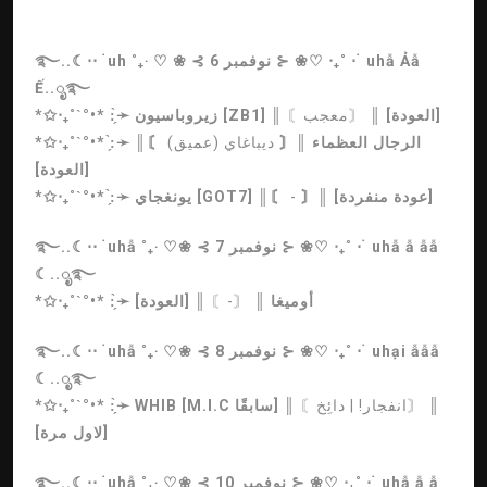
࿐..☾⋅⋅ ࣪ uh ˚₊‧ ♡ ❀ ⊰ 6 نوفمبر ⊱ ❀♡ ‧₊˚ ⋅ ࣪ uhẫ Ảẫ
Ế..ೃ࿐
║ [العودة]
〘معجب〙
║
زيروباسيون [ZB1]
*✩‧₊˚ˋ°•* :̗̀➛
الرجال العظماء
║〘
ديباغاي (عميق)
〙║
*✩‧₊˚ˋ°•* :̗̀➛
[العودة]
〙║ [عودة منفردة]
-
║〘
يونغجاي [GOT7]
*✩‧₊˚ˋ°•* :̗̀➛
࿐..☾⋅⋅ ࣪ uhẫ ˚₊‧ ♡❀ ⊰ 7 نوفمبر ⊱ ❀♡ ‧₊˚ ⋅ ࣪ uhẫ ẫ ẫẫ
☾..ೃ࿐
أوميغا
║
〘-〙
║ [العودة]
*✩‧₊˚ˋ°•* :̗̀➛
࿐..☾⋅⋅ ࣪ uhẫ ˚₊‧ ♡❀ ⊰ 8 نوفمبر ⊱ ❀♡ ‧₊˚ ⋅ ࣪ uhại ẫẫẫ
☾..ೃ࿐
║
〘انفجار! | دائِخ〙
║
WHIB [M.I.C سابقًا]
*✩‧₊˚ˋ°•* :̗̀➛
[لاول مرة]
࿐..☾⋅⋅ ࣪ uhẫ ˚₊‧ ♡❀ ⊰ 10 نوفمبر ⊱ ❀♡ ‧₊˚ ⋅ ࣪ uhẫ ẫ ẫ