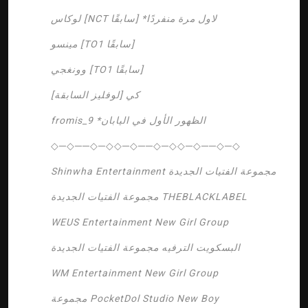
لوكاس [NCT سابقًا] *لاول مرة منفردًا
مينسو [TO1 سابقًا]
وونغجي [TO1 سابقًا]
كي [لوفليز السابقة]
fromis_9 *الظهور الأول في اليابان
◇─◇──◇─◇◇─◇──◇─◇◇─◇──◇─◇
Shinwha Entertainment مجموعة الفتيات الجديدة
مجموعة الفتيات الجديدة THEBLACKLABEL
WEUS Entertainment New Girl Group
البسكويت الترفيه مجموعة الفتيات الجديدة
WM Entertainment New Girl Group
مجموعة PocketDol Studio New Boy