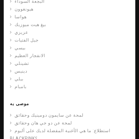
البجعة السوداء
هيونغوون
هواسا
بيغ هيت ميوزيك
عزيزي
جيل الفتيات
بيسي
الانفجار العظيم
تشينلي
دينيس
بيلي
بامبام
موصى به
لمحة عن سايمون دومينيك وحقائق
لمحة عن دو جي هان وحقائق
استطلاع: ما هي الأغنية المفضلة لديك على ألبوم
BLACKPINK؟