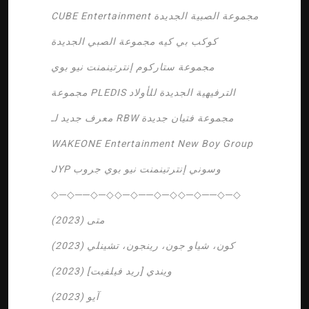
CUBE Entertainment مجموعة الصبية الجديدة
كوكب بي كيه
مجموعة الصبي الجديدة
مجموعة ستاركوم إنترتينمنت نيو بوي
مجموعة PLEDIS الترفيهية الجديدة للأولاد
معرف جديد لـ RBW مجموعة فتيان جديدة
WAKEONE Entertainment New Boy Group
JYP وسوني إنترتينمنت نيو بوي جروب
◇─◇──◇─◇◇─◇──◇─◇◇─◇──◇─◇
متى (2023)
كون، شياو جون، رينجون، تشينلي
(2023)
ويندي [ريد فيلفيت] (2023)
آيو (2023)