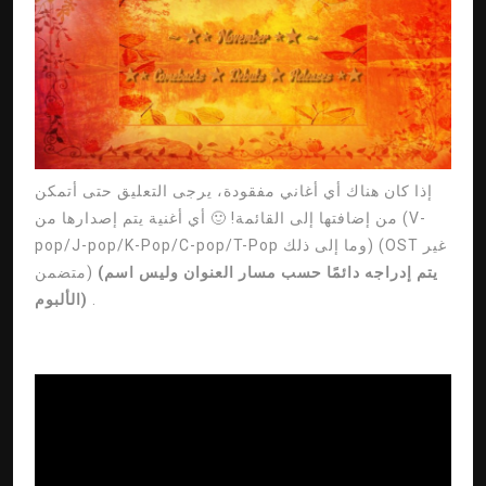
إذا كان هناك أي أغاني مفقودة، يرجى التعليق حتى أتمكن
من إضافتها إلى القائمة! 🙂 أي أغنية يتم إصدارها من (V-
pop/J-pop/K-Pop/C-pop/T-Pop وما إلى ذلك) (OST غير
(يتم إدراجه دائمًا حسب مسار العنوان وليس اسم
متضمن)
.
الألبوم)