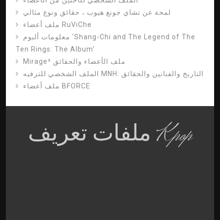
لمحة عن تشاي جونغ هيوب ، حقائق ونوع مثالي
ملف أعضاء RuViChe
معلومات ألبوم 'Shang-Chi and The Legend of The
Ten Rings: The Album'
Mirage² ملف الأعضاء والحقائق
الملف الشخصي للترفيه MNH: التاريخ والفنانين والحقائق
ملف أعضاء BFORCE
ملفات تعريف Kpop