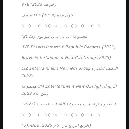
3YE (خريف 2023)
سوف-IT * لاول مرة (2024)
◇─◇──◇─◇◇─◇──◇─◇◇─◇──◇─◇
مجموعة بي بي سي نيو بوي
(2023)
JYP Entertainment X Republic Records
(2023)
Brave Entertainment New Girl Group (2023)
LIZ Entertainment New Girl Group (النصف الثاني
2023)
مجموعة SM Entertainment New Girl (الربع الرابع
من عام 2023)
إسكرو إنترتينمنت مجموعة الفتيات الجديدة (2025)
◇─◇──◇─◇◇─◇──◇─◇◇─◇──◇─◇
(G)I-DLE (الربع الرابع من عام 2023)