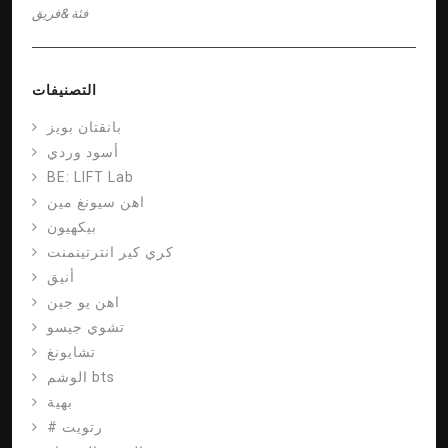
فئة
&فريق
التصنيفات
بانقتان بويز
أسود وردي
BE: LIFT Lab
اهن سيونغ مين
بيكهيون
كري كير انترتينمنت
أنيق
اهن يو جين
تشوي جيسو
تشايونغ
الوشم bts
بهية
# رتويت