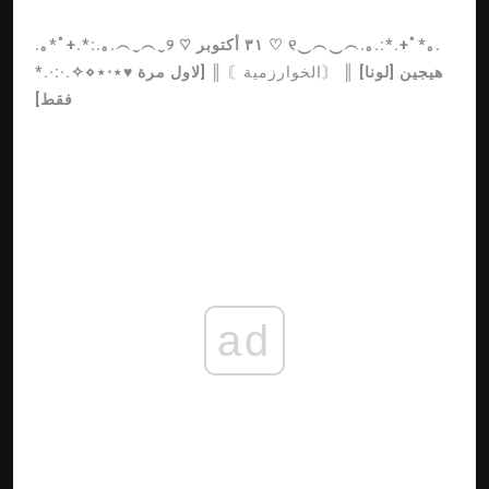
.｡*ﾟ+.*:.｡.︵‿︵‿୨ ♡ ٣١ أكتوبر ♡ ୧‿︵‿︵.｡.:*.+ﾟ*｡.
هيجين [لونا]
║
〘الخوارزمية〙
║ [لاول مرة
*.·:·.✧⋄⋆⋅⋆♥
فقط]
ad