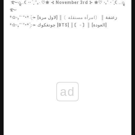
࿐ೃ..☾⋅⋅ ࣪ ִֶָ ˚₊‧ ♡❀ ⊰ November 3rd ⊱ ❀♡ ‧₊˚ ⋅ ࣪ ִֶָ☾..ೃ
࿐
زعنفة
║
〘امرأة مستقلة〙
║ [لاول مرة]
*✩‧₊˚ˋ°•* :̗̀➛
〙║ [العودة]
-
║〘
جونغكوك [BTS]
*✩‧₊˚ˋ°•* :̗̀➛
ad