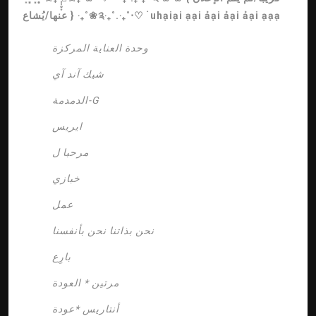
عنها/يُشاع } ‧₊˚❀༉‧₊˚.‧₊˚⋅♡ ࣪ uhạiại ạại ảại ảại ảại ạạạ
وحدة العناية المركزة
شيك آند آي
الدمدمة-G
ايريس
مرحبا ل
خبازي
عمل
نحن بذاتنا نحن بأنفسنا
بارِع
مرتين * العودة
أنتاريس *عودة