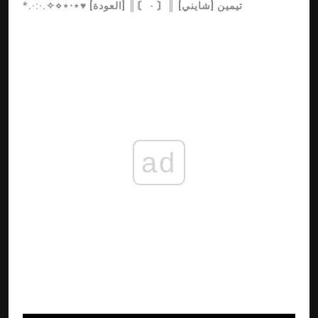
تيمين [شايني]
║〘
-
〙║ [العودة]
*.·:·.✧⋄⋆⋅⋆♥
ad