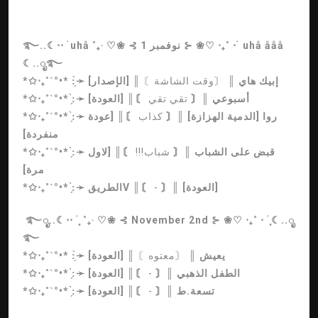
࿐..☾⋅⋅ ࣪ uhẫ ˚₊‧ ♡❀ ⊰ 1 نوفمبر ⊱ ❀♡ ‧₊˚ ⋅ ࣪ uhẫ ẫẫẫ
☾..ೃ࿐
إبيك هاي
║
〘وقت الشاشة〙
║ [الإصدار]
*✩‧₊˚ˋ°•* :̗̀➛
أسبوعي
║〘
تقي تقي
〙║ [العودة]
*✩‧₊˚ˋ°•* :̗̀➛
روا [الدمية الهزازة]
║〘
كذاب
〙║ [عودة
*✩‧₊˚ˋ°•* :̗̀➛
منفردة]
قبض على الشباب
║〘
شباب!!!
〙║ [لاول
*✩‧₊˚ˋ°•* :̗̀➛
مرة]
〙║ [العودة]
-
║〘
الطريقV
*✩‧₊˚ˋ°•* :̗̀➛
࿐ೃ..☾⋅⋅ ࣪ ִֶָ ˚₊‧ ♡❀ ⊰ November 2nd ⊱ ❀♡ ‧₊˚ ⋅ ࣪ ִֶָ☾..ೃ
࿐
يعيش
║
〘معتوه〙
║ [العودة]
*✩‧₊˚ˋ°•* :̗̀➛
الطفل الذهبي
║〘
-
〙║ [العودة]
*✩‧₊˚ˋ°•* :̗̀➛
تسعة.ط
║〘
-
〙║ [العودة]
*✩‧₊˚ˋ°•* :̗̀➛