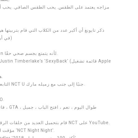
دانبي وكان دانبي كلابًا. (NCT LIfe في أوساكا)
- هل ترغب في تبديل الجسد مع Jaehyun لأنه يتمتع بجسم صحي حقًا.
- هو ومارك مسؤولان عن موسيقى الراب.
- كتب كلمات أغنية The 7th Sense التابعة لـ NCT U جنبًا إلى جنب مع زميله مارك.
؛ إنه مت
- قائمة ببعض أغانيه المنفردة: رحلة طويلة ، GTA ، طوال اليوم ، نعم ، افتح الباب ، جميل
- قام بتحميل العديد من حلقات الرقص المجانية على قناة الرقص التابعة لـ NCT على YouTube.
- كان Taeyong بمثابة DJ مؤقت لبرنامج إذاعي 'NCT Night Night'.
- احتل Taeyong المرتبة 22 في TC Candler 'أكثر 100 وجه وسيم لعام 2018'.