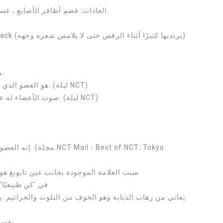
- العادات: قضم أظافر الأصابع ، غسل اليدين دائمًا ، تنظيف ما بعد الأعضاء.
- مارك يقول أن تايونغ جيد حقًا في الطبخ.
- Taeyong هو العضو الذي لديه أسوأ تسامح مع الكحول. (ليلة NCT)
- صوت الأعضاء له على أنه لطيف عندما كان في حالة سكر. (ليلة NCT)
- سبب العلامة الموجودة بجانب عين تايونغ هو
- ظهرت Taeyong في 'كن طبيع
- يغسل ملابسه منفصلة عن الأعضاء الآخرين.