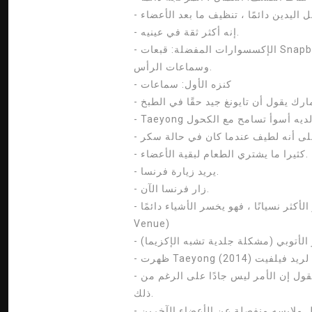
- إنه أكثر ثقة في عينيه.
- الإكسسوارات المفضلة: قبعات Snapback (يرتديها كثيرًا أثناء الرقص حتى لا يلامس شعره وجهه)
وسماعات الرأس.
- كنزه الأول: سماعات
- كثيرا ما يشتري الطعام لبقية الأعضاء.
- يريد زيارة فرنسا.
- زار فرنسا الآن.
- إنه العضو الأكثر نسيانًا ، فهو يخسر الأشياء دائمًا. (مجلة NCT Mail - Best of NCT: Tokyo
Venue)
 الأتوبي (مشكلة جلدية تشبه الإكزيما)
يًا' لريد فيلفيت (2014)
- يعاني من رهاب الذبابة وهو الخوف من التلوث والجراثيم. يقول إن الأمر ليس جادًا على الرغم من
ذلك.