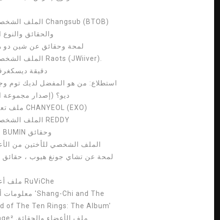
ا
الملف الشخصي لـ ub (BTOB
والحقائق والنوع ا
لمحة وحقائق عن شين دو ه
الملف الشخصي لـ Raots (JWiiver).
4 دقيقة ديسكغر
استطلاع: من هو المفضل لديك توم وج
ديو؟ (إصدار مجموعة ا
ملف تعريف CHANYEOL (EXO)
الملف الشخصي لـ REDDY
ملف BUMIN وحقائق
الملف الشخصي للأختين من الأع
لمحة عن تشاي جونغ هيوب ، حقائق و
ملف أعضاء RuViChe
معلومات ألبوم ' and The
d of The Ten Rings: The Album'
Mirage² ملف الأعضاء والحقائق