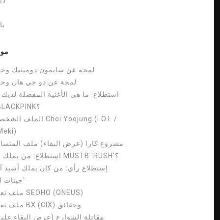
دي
ب
با
موص
لمحة عن سايمون دومينيك وحق
لمحة عن دو جي هان وحق
استطلاع: ما هي الأغنية المفضلة لديك
ألبوم BLACKPINK؟
الملف الشخصي لـ oojung (I.O.I
Meki)
مشروع كارا (عرض البقاء) ملف المتساب
استطلاع: من يملك عصر MUSTB 'RUSH'؟
إستطلاع رأي: من كان يملك أسيد آ
'جينات ا
ملف تعريف SEOHO (ONEUS)
ملف تعريف BX (CIX) وحقائق
مقاتلة الشوارع (عرض البقاء على