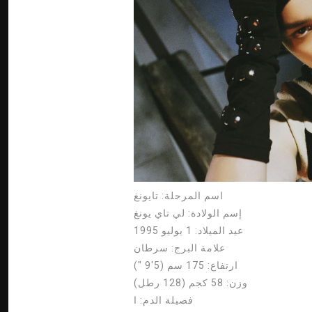
اسم المرحلة:
تايونغ
إسم الولادة:
لي تاي يونغ
عيد الميلاد:
1 يوليو 1995
علامة البرج:
سرطان
ارتفاع:
175 سم (5'9 ″)
وزن:
58 كجم (128 رطل)
فصيلة الدم:
ا