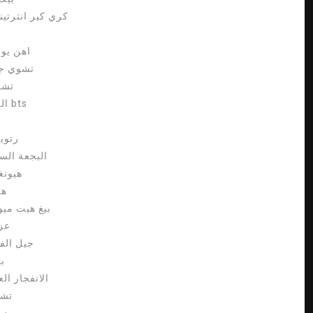
كري كير انترتي
اهن يو 
تشوي ج
تشا
الوشم bts
# رتو
البجعة الس
هيونغ
هو
بيغ هيت ميو
عز
جيل الف
ب
الانفجار ال
تشي