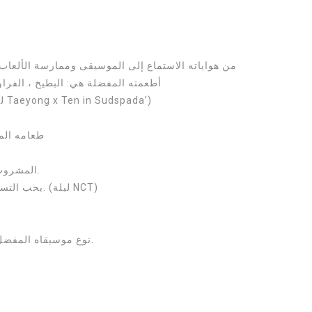
- من هواياته الاستماع إلى الموسيقى وممارسة الألعاب
- أطعمته المفضلة هي: البطيخ ، الفر
- لونه المفضل هو الوردي. ('لعبة التخمين Taeyong x Ten in Sudspada')
- طعامه ا
- المشروب المفضل لدى تايونغ هو عصير الزبادي.
- يحب التسوق ويشتري الأشياء للتخلص من التوتر. (ليلة NCT)
- نوع موسيقاه المفضل كلاسيكي ، لكنه يحب الهيب هوب حقًا.