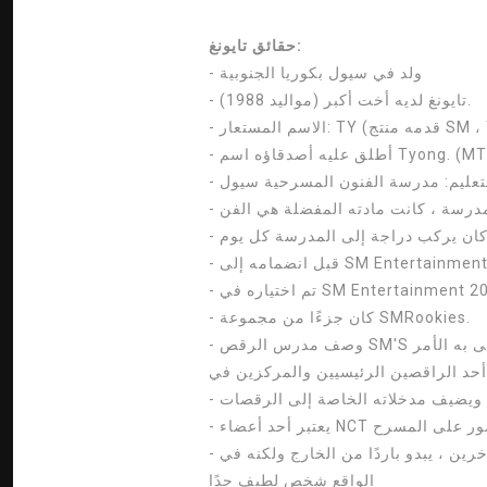
حقائق تايونغ:
- ولد في سيول بكوريا الجنوبية
- تايونغ لديه أخت أكبر (مواليد 1988).
SM ، Yoo Youn)
Tyong. (MTV Asia Spo)
التعليم: مدرسة الفنون المسرحية سيول
- كان جزءًا من مجموعة SMRookies.
- وصف مدرس الرقص SM'S رقص تايونغ بأنه ميؤوس منه عندما بدأ التدريب لكنه انتهى به الأمر
- نقاط القوة: واثق جدًا ، لطيف جدًا ، يهتم بالأعضاء الآخرين ، يبدو باردًا من الخارج ولكنه في
الواقع شخص لطيف جدًا