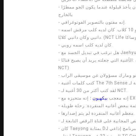
- مزاجه يعتمد على الطقس. يحب الطقس الصافي. يحب أن يأخذ قيلولة عندما يكون الجو ممطرًا
بالخارج
- إنه مفتون بالتصوير الفوتوغرافي.
- ذكر تايونغ أن أكبر عدد من الكلاب التي قام بتربيتها هو 10 كلاب. كان لديه كلب مرقش اسمه
- كان لديه كلب اسمه روبي.
- الأغنية التي جعلته يريد أن يصبح فنانًا: Justin Timberlake's 'SexyBack' (قائمة تشغيل Apple
NCT)
- لقد كتب أكثر من 30 أغنية لـ NCT.
حيزه مع EXO.
- إنه معجب
بيكهيون
- معظم أغانيه المنفردة لم يتم إصدارها.