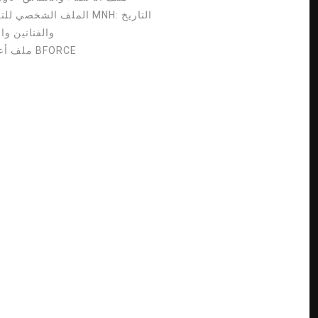
الملف الشخصي للترفيه MNH: ا
والفنانين وا
ملف أعضاء BFORCE