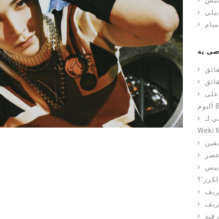
نيس
يلي
مبام
ى به
ائق
ائق
 على
Choi Y. /
Weki 
قين
ييس
لكرز'؟
 قيد