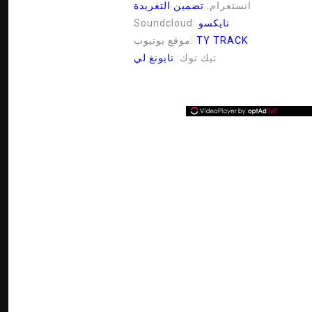
انستغرام:
تضمين التغريدة
تايكسو
Soundcloud:
TY TRACK
موقع يوتيوب:
تيك توك:
تايونغ لي