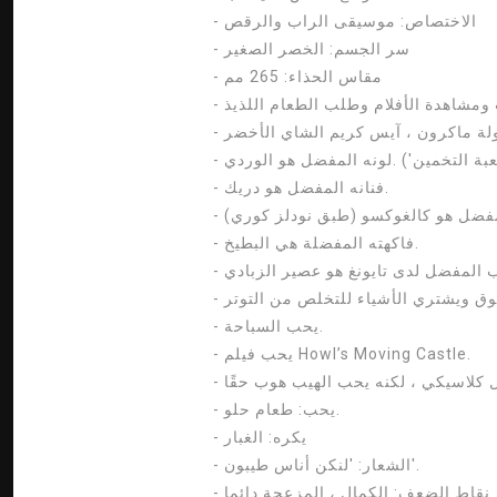
- الاختصاص: موسيقى الراب والرقص
- سر الجسم: الخصر الصغير
- مقاس الحذاء: 265 مم
 ومشاهدة الأفلام وطلب الطعام اللذيذ
اولة ماكرون ، آيس كريم الشاي الأخضر
- فنانه المفضل هو دريك.
لمفضل هو كالغوكسو (طبق نودلز كوري)
- فاكهته المفضلة هي البطيخ.
- يحب السباحة.
- يحب فيلم Howl’s Moving Castle.
- يحب: طعام حلو.
- يكره: الغبار
- الشعار: 'لنكن أناس طيبون'.
- نقاط الضعف: الكمال ، المزعجة دائما