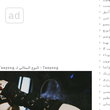
نمنت
أنيق
ad
جين
يسو
يونغ
بهية
يت
وداء
وون
اسا
ملف تعريف Taeyong (NCT): حقائق Taeyong ؛ النوع المثالي لـ Taeyong
زيك
يزي
تيات
يسي
عظيم
نلي