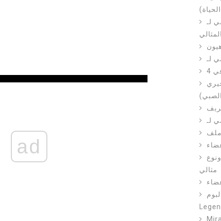
لحياة)
Changs)
لمثالي
يون
في
يري
لصبي)
ad
ضاء
نوع
مثالي
Shang-Chi
Legen