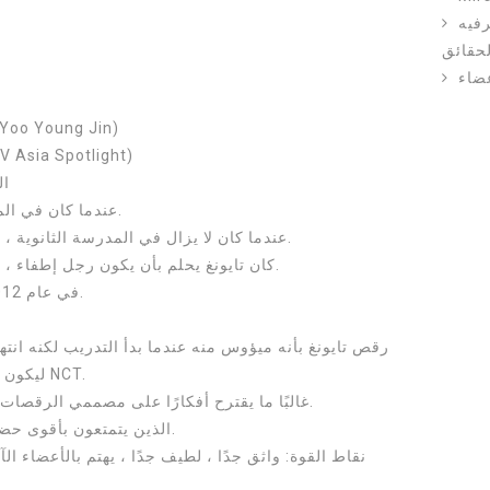
لتاريخ
لحقائق
- الاسم المستعار: TY (قدمه منتج g Jin
- أطلق عليه أصدقاؤه اسم tlight
- 
- عندما كان في المدرسة ، كانت مادته المفضلة هي الفن.
- عندما كان لا يزال في المدرسة الثانوية ، كان يركب دراجة إلى المدرسة كل يوم.
- قبل انضمامه إلى SM Entertainment ، كان تايونغ يحلم بأن يكون رجل إطفاء.
- تم اختياره في SM Entertainment في عام 2012.
ليكون أحد الراقصين الرئيسيين والمركزين في NCT.
- غالبًا ما يقترح أفكارًا على مصممي الرقصات ويضيف مدخلاته الخاصة إلى الرقصات.
- يعتبر أحد أعضاء NCT الذين يتمتعون بأقوى حضور على المسرح.