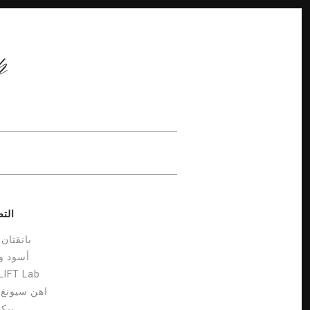
مل
الت
بانقتان 
أسود و
 LIFT Lab
اهن سيونغ 
بيك