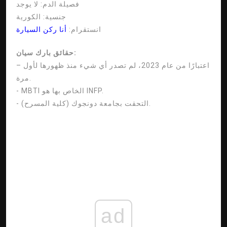
فصيلة الدم:
لا يوجد
جنسية:
الكورية
انستقرام:
أنا ركن السيارة
حقائق بارك سيان:
– اعتبارًا من عام 2023، لم تصدر أي شيء منذ ظهورها لأول
مرة.
- MBTI الخاص بها هو INFP.
- التحقت بجامعة دونجوك (كلية المسرح).
ad