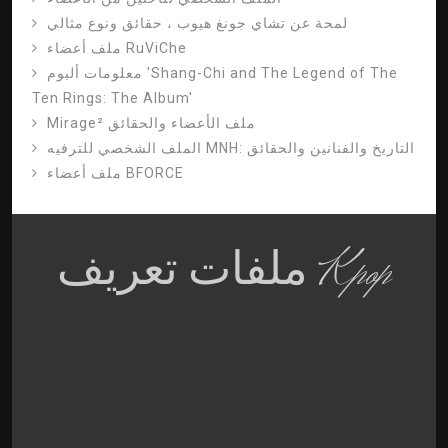
لمحة عن تشاي جونغ هيوب ، حقائق ونوع مثالي
ملف أعضاء RuViChe
معلومات ألبوم 'Shang-Chi and The Legend of The
Ten Rings: The Album'
Mirage² ملف الأعضاء والحقائق
الملف الشخصي للترفيه MNH: التاريخ والفنانين والحقائق
ملف أعضاء BFORCE
ملفات تعريف Kpop