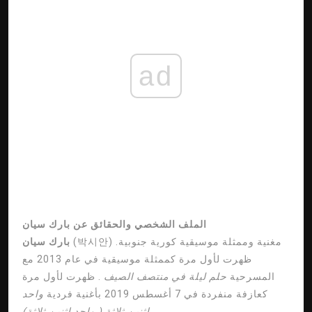
ad
الملف الشخصي والحقائق عن بارك سيان
(박시안) مغنية وممثلة موسيقية كورية جنوبية.
بارك سيان
ظهرت لأول مرة كممثلة موسيقية في عام 2013 مع
المسرحية
حلم ليلة في منتصف الصيف
. ظهرت لأول مرة
كعازفة منفردة في 7 أغسطس 2019 بأغنية فردية
واحد
.
اثنين ثلاثة (
واحد اثنين ثلاثة)