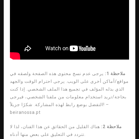
ملاحظة 1:
يرجى عدم نسخ محتوى هذه الصفحة ولصقه في
مواقع/أماكن أخرى على الويب. يرجى احترام الوقت والجهد
الذي بذله المؤلف في تجميع هذا الملف الشخصي. إذا كنت
بحاجة/تريد استخدام معلومات من ملفنا الشخصي، فيرجى
–
التفضل بوضع رابط لهذه المشاركة. شكرًا جزيلاً!
beiranossa.pt
ملاحظة 2:
هناك القليل من الحقائق عن هذا الفنان، لذا لا
تتردد في التعليق على بعض منها أدناه.