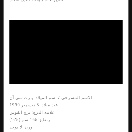
ad
الاسم المسرحي / اسم الميلاد:
بارك سي آن
عيد ميلاد:
5 ديسمبر 1990
علامة البرج:
برج القوس
ارتفاع:
165 سم (5'5')
وزن:
لا يوجد