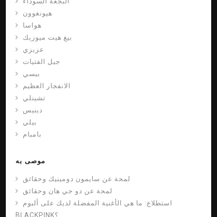
البجعة السوداء
هيونغوون
هواسا
بيغ هيت ميوزيك
عزيزي
جيل الفتيات
بيسي
الانفجار العظيم
تشينلي
دينيس
بيلي
بامبام
موصى به
لمحة عن سايمون دومينيك وحقائق
لمحة عن دو جي هان وحقائق
استطلاع: ما هي الأغنية المفضلة لديك على ألبوم
BLACKPINK؟