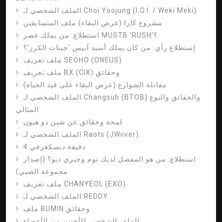
الملف الشخصي لـ Choi Yoojung (I.O.I. / Weki Meki)
مشروع كارا (عرض البقاء) ملف المتسابقين
استطلاع: من يملك عصر MUSTB 'RUSH'؟
إستطلاع رأي: من كان يملك أسيد آييس 'جينات الكرز'؟
ملف تعريف SEOHO (ONEUS)
ملف تعريف BX (CIX) وحقائق
مقاتلة الشوارع (عرض البقاء على قيد الحياة)
الملف الشخصي لـ Changsub (BTOB) والحقائق والنوع
المثالي
لمحة وحقائق عن شين دو هيون
الملف الشخصي لـ Raots (JWiiver).
4 دقيقة ديسكغرفي
استطلاع: من هو المفضل لديك توم وجيري ديو؟ (إصدار
مجموعة الصبي)
ملف تعريف CHANYEOL (EXO)
الملف الشخصي لـ REDDY
ملف BUMIN وحقائق
الملف الشخصي للأختين من الأعضاء