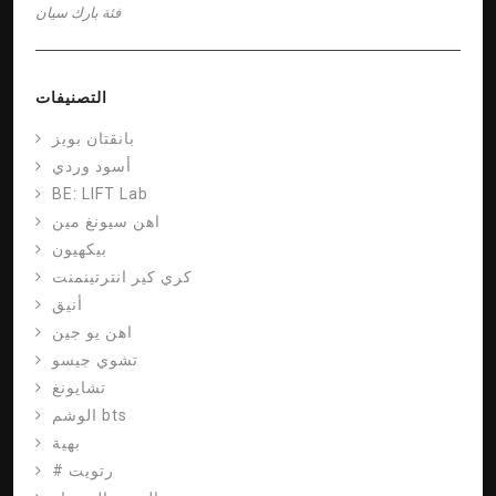
فئة
بارك سيان
التصنيفات
بانقتان بويز
أسود وردي
BE: LIFT Lab
اهن سيونغ مين
بيكهيون
كري كير انترتينمنت
أنيق
اهن يو جين
تشوي جيسو
تشايونغ
الوشم bts
بهية
# رتويت