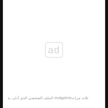
ad
midgehitsثلاث مرات
الملف الشخصي الذي أدلى به